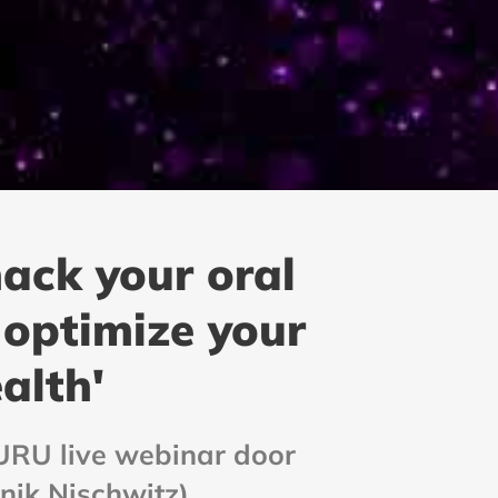
ack your oral
 optimize your
alth'
URU live webinar door
nik Nischwitz)