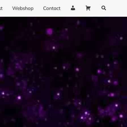
Zoeken
A
W
t
Webshop
Contact
c
i
c
n
o
k
u
e
n
l
t
w
g
a
e
g
g
e
e
n
v
e
n
s