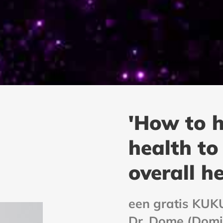
'How to h
health to
overall he
een gratis KUK
Dr. Dome (Domi