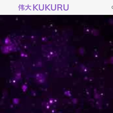
Ga
naar
de
inhoud