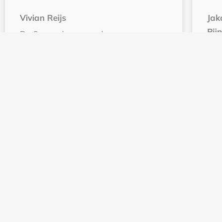
Vivian Reijs
Jak
Pij
De 6 oorzaken waardoor vrouwen
hormonaal uit balans zijn
Mic
ver
Lees meer
L
« Vo