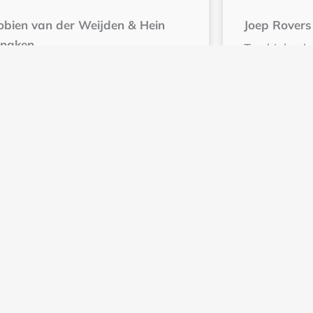
obien van der Weijden & Hein
Joep Rovers
nnaken
Top biohack
rodosing als medicijn voor
kantoormed
binding
Lees meer
ees meer
rige
1
2
3
4
Volgende »
Schrijf je in voor de KUKURU nieuwsbrie