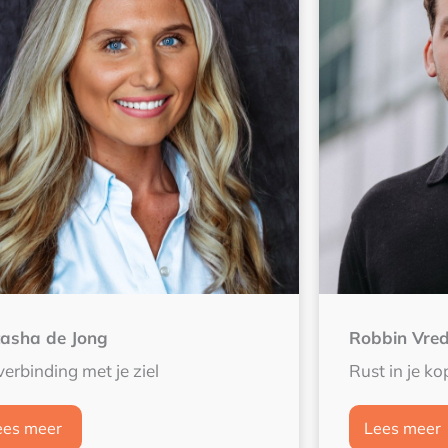
asha de Jong
Robbin Vred
verbinding met je ziel
Rust in je kop
ees meer
Lees meer