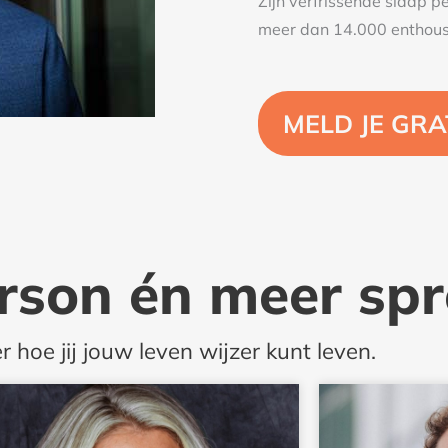
Zijn verfrissende slaap 
meer dan 14.000 enthousi
MELD JE GRA
rson én meer spr
 hoe jij jouw leven wijzer kunt leven.