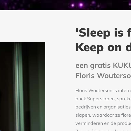
'Sleep is
Keep on 
een gratis KUK
Floris Wouters
Floris Wouterson is inter
boek Superslapen, spreker
bedrijven en organisatie
slapen, waardoor ze flore
verminderen en de produc