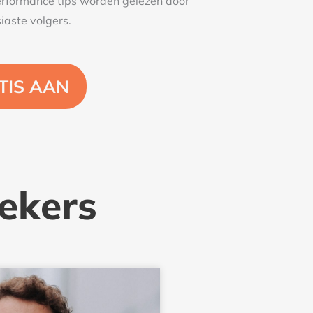
performance tips worden gelezen door
aste volgers.
TIS AAN
ekers