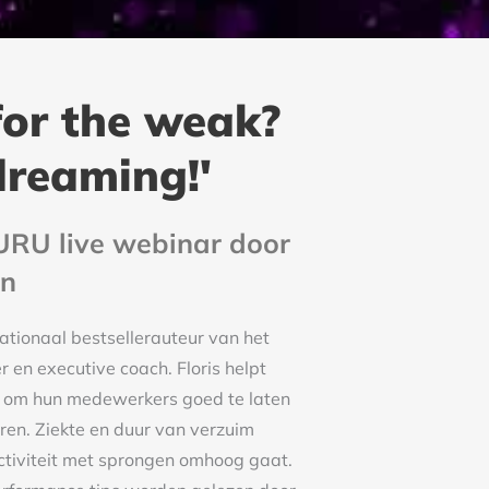
 for the weak?
dreaming!'
URU live webinar door
on
nationaal bestsellerauteur van het
 en executive coach. Floris helpt
s om hun medewerkers goed te laten
ren. Ziekte en duur van verzuim
tiviteit met sprongen omhoog gaat.