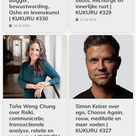
bagger,
beats, Recharge en
bewustwording,
innerlijke rust |
Osho en levenskunst
KUKURU #329
| KUKURU #330
12 juli 2026
19 juli 2026
Toña Wong Chung
Simon Keizer over
over Reiki,
ego, Choose Again,
communicatie,
rouw, meditatie en
transactionele
meer voelen |
analyse, relatie en
KUKURU #327