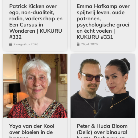
Patrick Kicken over
Emma Hafkamp over
ego, non-dualiteit,
spijtvrij leven, oude
radio, vaderschap en
patronen,
Een Cursus in
psychologische groei
Wonderen | KUKURU
en écht voelen |
#332
KUKURU #331
2 augustus 2026
26 juli 2026
Yoyo van der Kooi
Peter & Huda Bloom
over bloeien in de
(Delic) over binaural