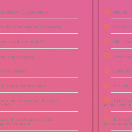
e MEIDITATIE 2026 video's
Alle MEID
ine leeromgeving met voortgang
Online le
e sessies los en als MP3
Alle sessi
venslange toegang
Levensla
ra VIP sessies
Extra VIP
 hele jaar aanbiedingen
Het hele 
extra adem- en meditatiesessies
10 extra 
 video)
(audio + video)
extra theorie masterclasses
11 extra 
orgaande webinars)
(uit voorgaand