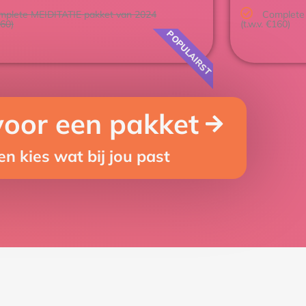
mplete MEIDITATIE pakket van 2024
Complete
160)
(t.w.v. €160)
POPULAIRST
voor een pakket
en kies wat bij jou past