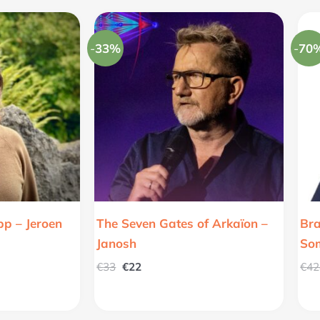
e
Oorspronkelijke
Huidige
prijs
prijs
was:
is:
-
33%
-
70
€33.
€22.
pp – Jeroen
The Seven Gates of Arkaïon –
Bra
Janosh
So
€
33
€
22
€
42