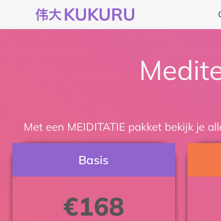
Ga
naar
de
inhoud
Medite
Met een MEIDITATIE pakket bekijk je all
Basis
€
168