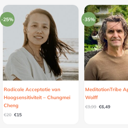
Oorspronkelijke
Huidige
Oorspronkelijk
Huidige
prijs
prijs
prijs
prijs
was:
is:
was:
is:
-
25%
-
35%
€20.
€15.
€9,99.
€6,49.
Radicale Acceptatie van
MeditationTribe A
Hoogsensitiviteit – Chungmei
Wolff
Cheng
€
9,99
€
6,49
€
20
€
15