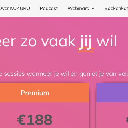
Over KUKURU
Podcast
Webinars
Boekenkas
er zo vaak
jij
wil
e sessies wanneer je wil en geniet je van ve
Premium
€
188