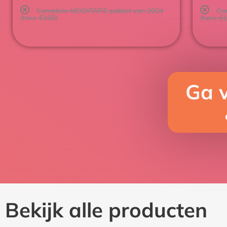
Complete MEIDITATIE pakket van 2024
Co
(t.w.v. €160)
(t.w.v. €
Ga 
Bekijk alle producten