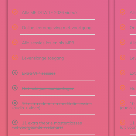
Alle MEIDITATIE 2026 video's
All
Online leeromgeving met voortgang
Onl
Alle sessies los en als MP3
All
Levenslange toegang
Le
Extra VIP sessies
Ext
Het hele jaar aanbiedingen
Het
10 extra adem- en meditatiesessies
10 
(audio + video)
(audio +
11 extra theorie masterclasses
11 
(uit voorgaande webinars)
(uit vo