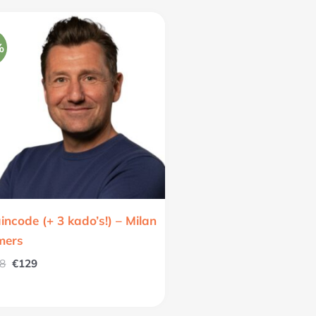
Oorspronkelijke
Huidige
prijs
prijs
was:
is:
%
€428.
€129.
incode (+ 3 kado’s!) – Milan
mers
8
€
129