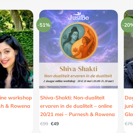
Oorspronkelijke
Huidige
prijs
prijs
was:
is:
-
51%
-
20
€99.
€49.
nline workshop
Shiva-Shakti: Non-dualiteit
Dag
esh & Rowena
ervaren in de dualiteit – online
jun
20/21 mei – Purnesh & Rowena
Gl
€
99
€
49
€
75