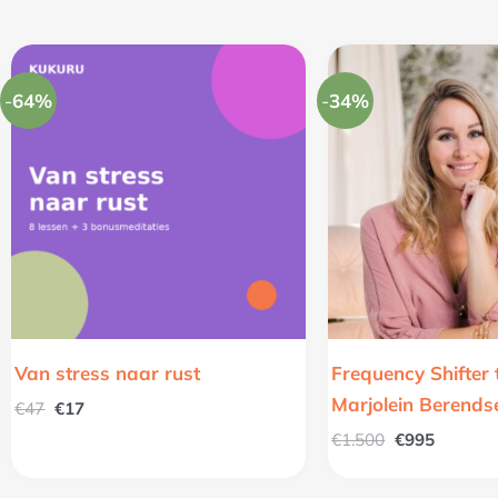
Oorspronkelijke
Huidige
Oorspronkelij
Huidige
prijs
prijs
prijs
prijs
was:
is:
was:
is:
-
64%
-
34%
€47.
€17.
€1.500.
€995.
Van stress naar rust
Frequency Shifter 
Marjolein Berends
€
47
€
17
€
1.500
€
995