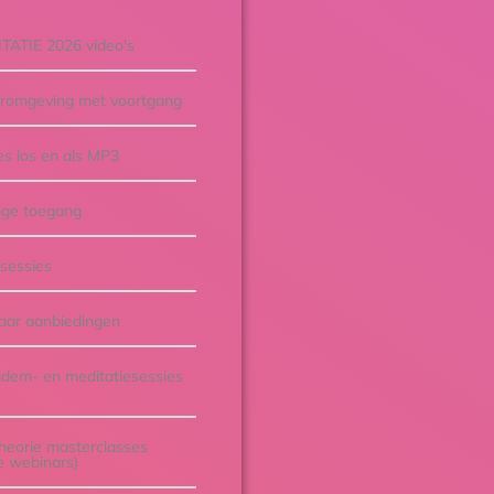
ITATIE 2026 video's
eromgeving met voortgang
es los en als MP3
nge toegang
 sessies
jaar aanbiedingen
adem- en meditatiesessies
theorie masterclasses
e webinars)