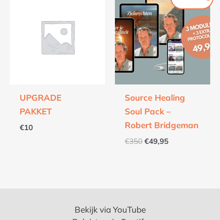
prijs
prijs
was:
is:
€350.
€49,95.
UPGRADE
Source Healing
PAKKET
Soul Pack –
Robert Bridgeman
€
10
€
350
€
49,95
Bekijk via YouTube