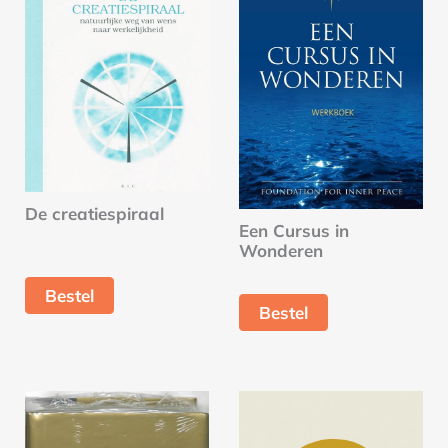
De creatiespiraal
Een Cursus in
Wonderen
Bestel
Bestel