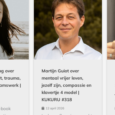
g over
Martijn Guiot over
it, trauma,
mentaal vrijer leven,
haamswerk |
jezelf zijn, compassie en
klavertje 4 model |
KUKURU #318
e-book
12 april 2026
atie van
In deze aflevering spreekt