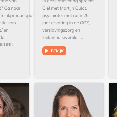
it? Ga naar
Giel met Martijn Guiot,
ife.nl/product/pdf-
psychiater met ruim 25
atie-van-
jaar ervaring in de GGZ,
t/ en
verslavingszorg en
 de
ziekenhuiswereld, ...
KUKURU
BEKIJK