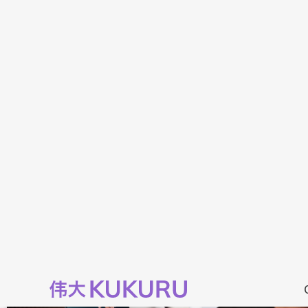
Na jarenlang t
BEKIJK
gewerkt met ...
BEKIJK