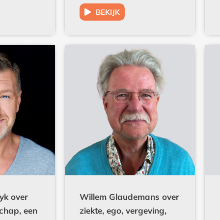
BEKIJK
yk over
Willem Glaudemans over
chap, een
ziekte, ego, vergeving,
andering,
geneeskunst en Cursus