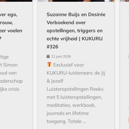
ver ego,
Suzanne Buijs en Desirée
 rouw,
Verboekend over
eer voelen
opstellingen, triggers en
7
echte vrijheid | KUKURU
#326
tige
21 juni 2026
lt Simon
Exclusief voor
dood van
KUKURU-luisteraars: de Jij
 vaderschap
& Jezelf
jke crisis
Luisteropstellingen Reeks
met 5 luisteropstellingen,
meditaties, werkboek,
journals en lifetime
toegang. Totale ...