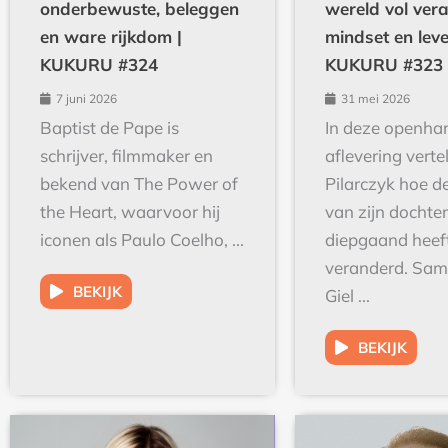
en ware rijkdom |
mindset en leve
KUKURU #324
KUKURU #323
7 juni 2026
31 mei 2026
Baptist de Pape is
In deze openhar
schrijver, filmmaker en
aflevering verte
bekend van The Power of
Pilarczyk hoe d
the Heart, waarvoor hij
van zijn dochte
iconen als Paulo Coelho, ...
diepgaand heef
veranderd. Sa
BEKIJK
Giel ...
BEKIJK