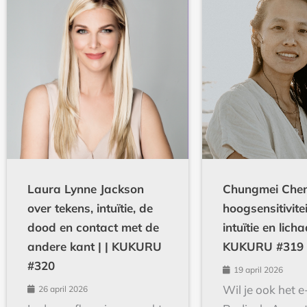
Laura Lynne Jackson
Chungmei Chen
over tekens, intuïtie, de
hoogsensitivite
dood en contact met de
intuïtie en lic
andere kant | | KUKURU
KUKURU #319
#320
19 april 2026
Wil je ook het 
26 april 2026
In deze aflevering spreekt
Radicale Accept