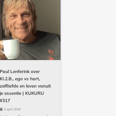
Paul Lenferink over
KI.2.B., ego vs hart,
zelfliefde en leven vanuit
je essentie | KUKURU
#317
5 april 2026
In deze aflevering spreekt