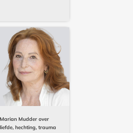
Marian Mudder over
liefde, hechting, trauma
bond en jezelf bevrijden |