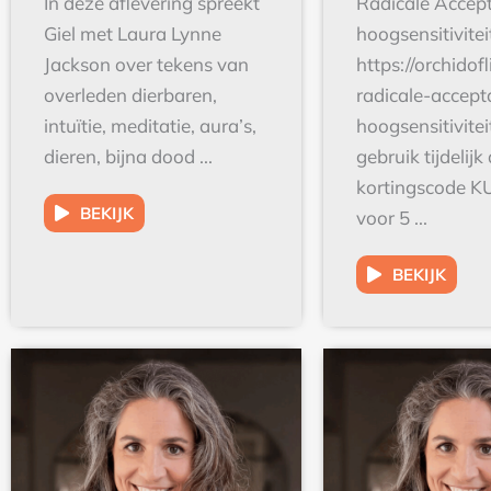
Giel met Laura Lynne
hoogsensitivite
Jackson over tekens van
https://orchidofl
overleden dierbaren,
radicale-accept
intuïtie, meditatie, aura’s,
hoogsensitivitei
dieren, bijna dood ...
gebruik tijdelijk
kortingscode 
BEKIJK
voor 5 ...
BEKIJK