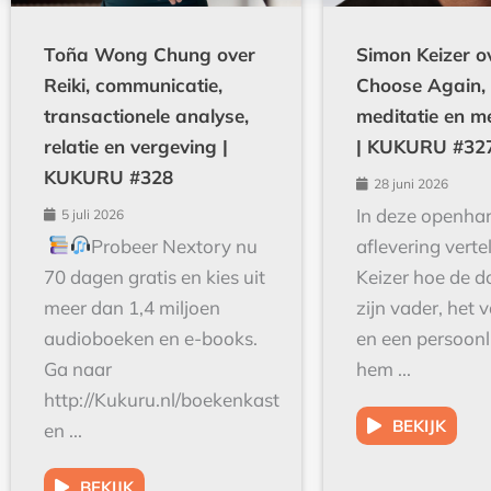
Toña Wong Chung over
Simon Keizer o
Reiki, communicatie,
Choose Again,
transactionele analyse,
meditatie en m
relatie en vergeving |
| KUKURU #32
KUKURU #328
28 juni 2026
In deze openhar
5 juli 2026
Probeer Nextory nu
aflevering verte
70 dagen gratis en kies uit
Keizer hoe de 
meer dan 1,4 miljoen
zijn vader, het
audioboeken en e-books.
en een persoonli
Ga naar
hem ...
http://Kukuru.nl/boekenkast
BEKIJK
en ...
BEKIJK