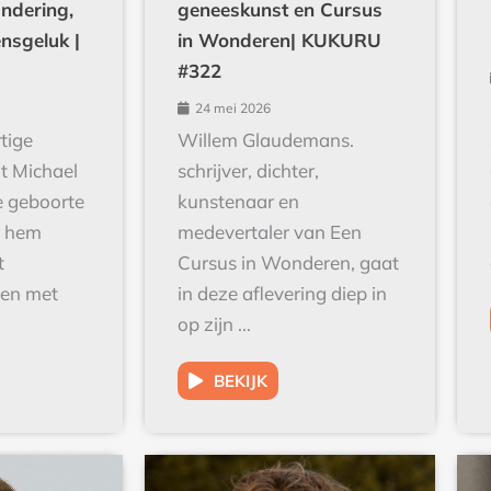
nsgeluk |
in Wonderen| KUKURU
#322
24 mei 2026
tige
Willem Glaudemans.
lt Michael
schrijver, dichter,
e geboorte
kunstenaar en
r hem
medevertaler van Een
t
Cursus in Wonderen, gaat
men met
in deze aflevering diep in
op zijn ...
BEKIJK