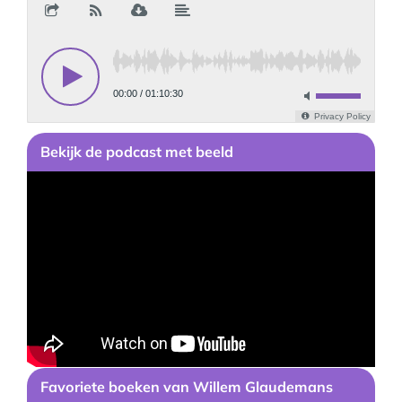
Bekijk
de podcast
met beeld
Favoriete boeken van
Willem Glaudemans