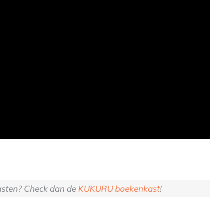
gasten? Check dan de
KUKURU boekenkast
!