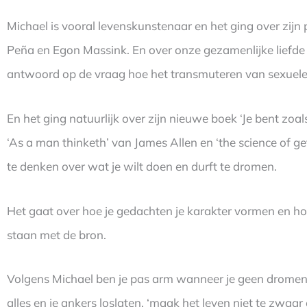
Michael is vooral levenskunstenaar en het ging over zijn p
Peña en Egon Massink. En over onze gezamenlijke liefde v
antwoord op de vraag hoe het transmuteren van sexuel
En het ging natuurlijk over zijn nieuwe boek ‘Je bent zoals
‘As a man thinketh’ van James Allen en ‘the science of get
te denken over wat je wilt doen en durft te dromen.
Het gaat over hoe je gedachten je karakter vormen en hoe 
staan met de bron.
Volgens Michael ben je pas arm wanneer je geen dromen he
alles en je ankers loslaten, ‘maak het leven niet te zwaar e