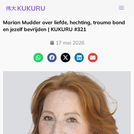
Ga
naar
de
Marian Mudder over liefde, hechting, trauma bond
inhoud
en jezelf bevrijden | KUKURU #321
17 mei 2026