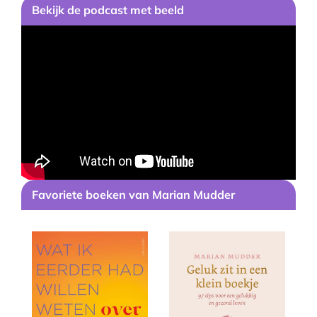
Bekijk
de podcast
met beeld
Favoriete boeken van Marian Mudder