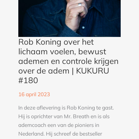
controle
krijgen
over
de
adem
Rob Koning over het
|
lichaam voelen, bewust
KUKURU
ademen en controle krijgen
#180
over de adem | KUKURU
#180
16 april 2023
In deze aflevering is Rob Koning te gast.
Hij is oprichter van Mr. Breath en is als
ademcoach een van de pioniers in
Nederland. Hij schreef de bestseller