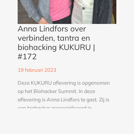
Anna Lindfors over
verbinden, tantra en
biohacking KUKURU |
#172
19 februari 2023
Deze KUKURU aflevering is opgenomen
op het Biohacker Summit. In deze
aflevering is Anna Lindfors te gast. Zij is
een biohacker gespecialiseerd in
seksuologische therapie. Haar passie is
om mensen te helpen opnieuw verbinding
te maken met hun innerlijke kracht en