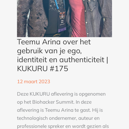
en
authenticiteit
|
KUKURU
#175
Teemu Arina over het
gebruik van je ego,
identiteit en authenticiteit |
KUKURU #175
12 maart 2023
Deze KUKURU aflevering is opgenomen
op het Biohacker Summit. In deze
aflevering is Teemu Arina te gast. Hij is
technologisch ondernemer, auteur en
professionele spreker en wordt gezien als