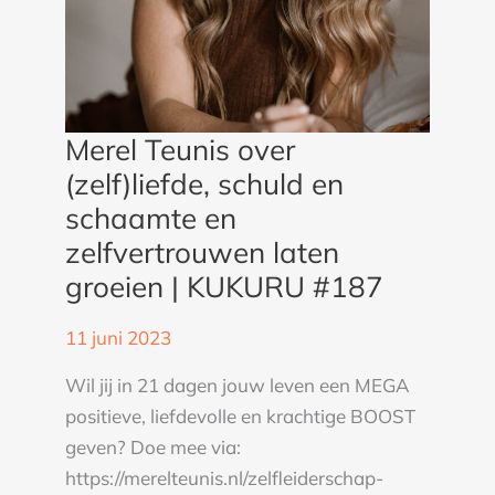
laten
groeien
|
KUKURU
#187
Merel Teunis over
(zelf)liefde, schuld en
schaamte en
zelfvertrouwen laten
groeien | KUKURU #187
11 juni 2023
Wil jij in 21 dagen jouw leven een MEGA
positieve, liefdevolle en krachtige BOOST
geven? Doe mee via:
https://merelteunis.nl/zelfleiderschap-