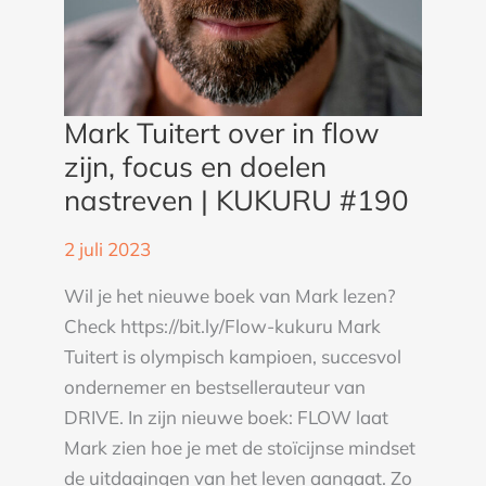
|
KUKURU
#190
Mark Tuitert over in flow
zijn, focus en doelen
nastreven | KUKURU #190
2 juli 2023
Wil je het nieuwe boek van Mark lezen?
Check https://bit.ly/Flow-kukuru Mark
Tuitert is olympisch kampioen, succesvol
ondernemer en bestsellerauteur van
DRIVE. In zijn nieuwe boek: FLOW laat
Mark zien hoe je met de stoïcijnse mindset
de uitdagingen van het leven aangaat. Zo