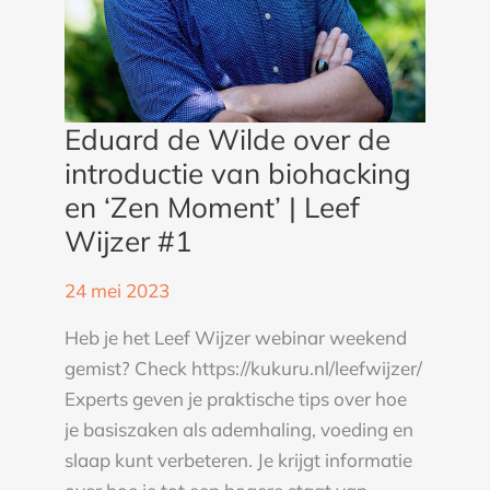
Moment’
|
Leef
Wijzer
Eduard de Wilde over de
#1
introductie van biohacking
en ‘Zen Moment’ | Leef
Wijzer #1
24 mei 2023
Heb je het Leef Wijzer webinar weekend
gemist? Check https://kukuru.nl/leefwijzer/
Experts geven je praktische tips over hoe
je basiszaken als ademhaling, voeding en
slaap kunt verbeteren. Je krijgt informatie