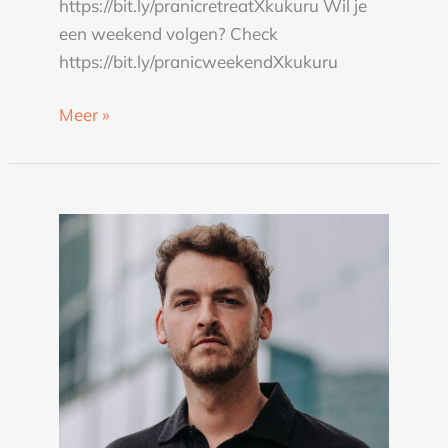
https://bit.ly/pranicretreatXkukuru Wil je
een weekend volgen? Check
https://bit.ly/pranicweekendXkukuru
Meer »
Robbin
Vredeveld
over
ademwerk,
burn-
out
en
succes
|
KUKURU