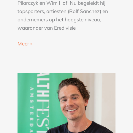
Pilarczyk en Wim Hof. Nu begeleidt hij
topsporters, artiesten (Rolf Sanchez) en
ondernemers op het hoogste niveau,
waaronder van Eredivisie
Meer »
Joep
Rovers
over
biohacking,
de
impact
van
stress
en