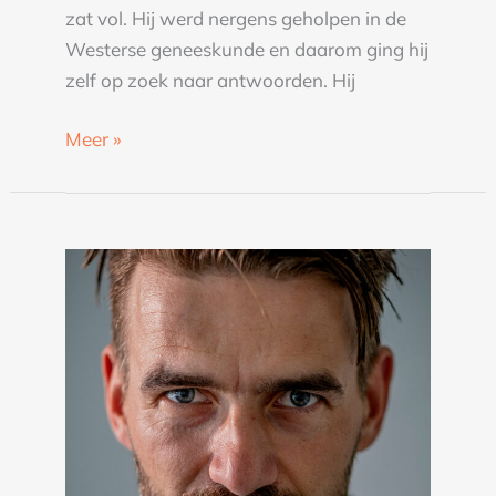
zat vol. Hij werd nergens geholpen in de
Westerse geneeskunde en daarom ging hij
zelf op zoek naar antwoorden. Hij
Meer »
Mark
Tuitert
over
in
flow
zijn,
focus
en
doelen
nastreven