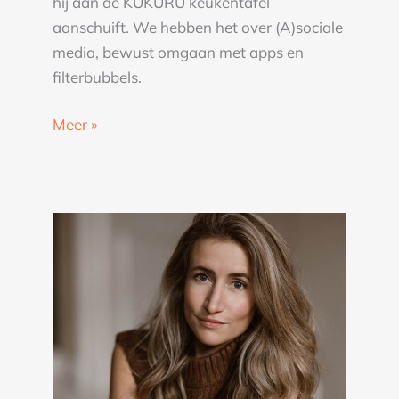
hij aan de KUKURU keukentafel
aanschuift. We hebben het over (A)sociale
media, bewust omgaan met apps en
filterbubbels.
Meer »
Merel
Teunis
over
(zelf)liefde,
schuld
en
schaamte
en
zelfvertrouwen