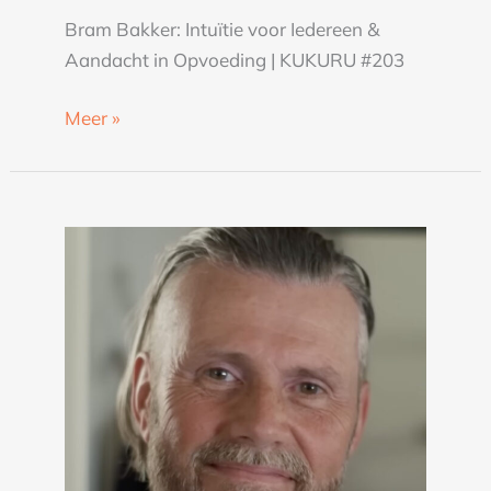
Bram Bakker: Intuïtie voor Iedereen &
Aandacht in Opvoeding | KUKURU #203
Meer »
Brahman
Menor
over
pranic
living,
niet
eten,
angst
en
vertrouwen