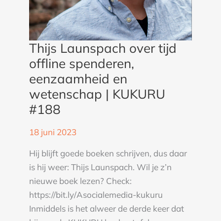
#188
Thijs Launspach over tijd
offline spenderen,
eenzaamheid en
wetenschap | KUKURU
#188
18 juni 2023
Hij blijft goede boeken schrijven, dus daar
is hij weer: Thijs Launspach. Wil je z’n
nieuwe boek lezen? Check:
https://bit.ly/Asocialemedia-kukuru
Inmiddels is het alweer de derde keer dat