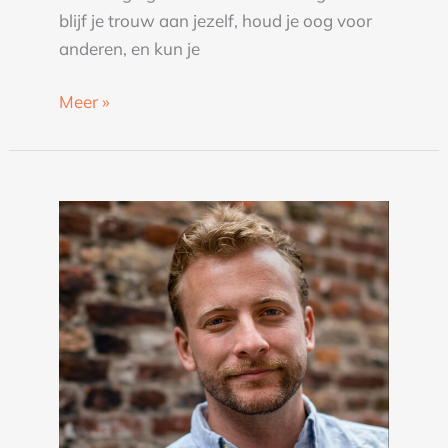
blijf je trouw aan jezelf, houd je oog voor
anderen, en kun je
Meer »
Thijs
Launspach
over
tijd
offline
spenderen,
eenzaamheid
en
wetenschap
|
KUKURU