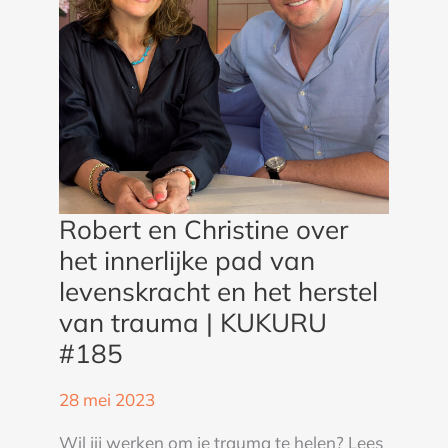
pad
van
levenskracht
en
het
herstel
van
trauma
Robert en Christine over
|
het innerlijke pad van
KUKURU
levenskracht en het herstel
#185
van trauma | KUKURU
#185
28 mei 2023
Wil jij werken om je trauma te helen? Lees