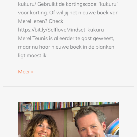
kukuru/ Gebruikt de kortingscode: ‘kukuru’
voor korting. Of wil jij het nieuwe boek van
Merel lezen? Check
https://bit.ly/SelfloveMindset-kukuru
Merel Teunis is al eerder te gast geweest,
maar nu haar nieuwe boek in de planken
ligt moest ik
Meer »
Robert
en
Christine
over
het
innerlijke