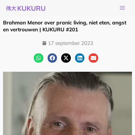
Ga
naar
de
Brahman Menor over pranic living, niet eten, angst
inhoud
en vertrouwen | KUKURU #201
17 september 2023