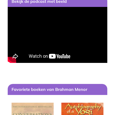
Bekijk
de podcast
met beeld
Favoriete boeken van Brahman Menor