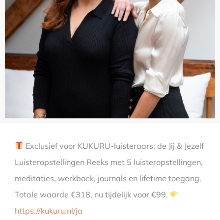
Exclusief voor KUKURU-luisteraars: de Jij & Jezelf
Luisteropstellingen Reeks met 5 luisteropstellingen,
meditaties, werkboek, journals en lifetime toegang.
Totale waarde €318, nu tijdelijk voor €99.
https://kukuru.nl/ja