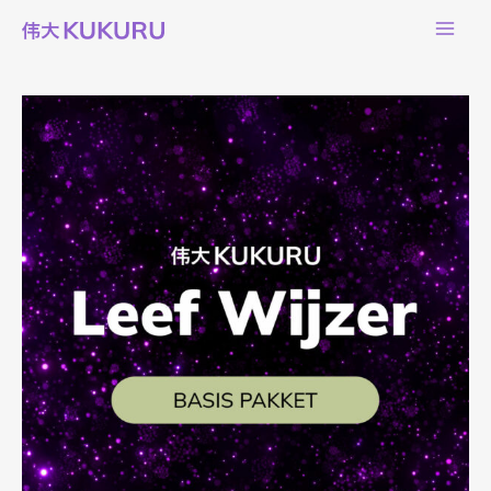
-
Ga
Basis
naar
pakket
de
aantal
inhoud
Leef
Wijzer
-
Basis
pakket
aantal