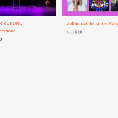
AR KUKURU
Zelfliefdes lessen + Acti
ershow
€
35
€
10
0