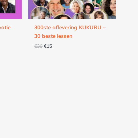
vatie
300ste aflevering KUKURU –
30 beste lessen
€
30
€
15