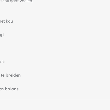
chil gaat voelen.
met kou
gt
iek
t te breiden
en balans