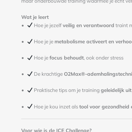
maar onderbouwde training waarmee je écht vers
Wat je leert
Hoe je jezelf
veilig en verantwoord
traint 
Hoe je je
metabolisme activeert en verhoo
Hoe je
focus behoudt
, ook onder stress
De krachtige
O2Max®-ademhalingstechn
Praktische tips om je training
geleidelijk ui
Hoe je kou inzet als
tool voor gezondheid 
Voor wie is de ICE Challenge?