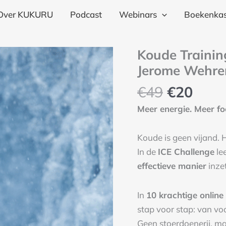
€4
Over KUKURU
Podcast
Webinars
Boekenkas
Oorspron
Huid
Koude Trainin
prijs
prijs
Jerome Wehre
was:
is:
€
49
€
20
€49.
€20.
Meer energie. Meer fo
Koude is geen vijand. H
In de
ICE Challenge
le
effectieve manier
inzet
In
10 krachtige online
stap voor stap: van vo
Geen stoerdoenerij, m