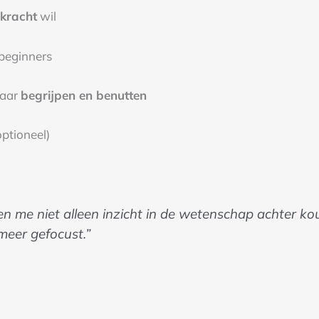
rkracht
wil
 beginners
maar
begrijpen en benutten
optioneel)
 me niet alleen inzicht in de wetenschap achter ko
meer gefocust.”