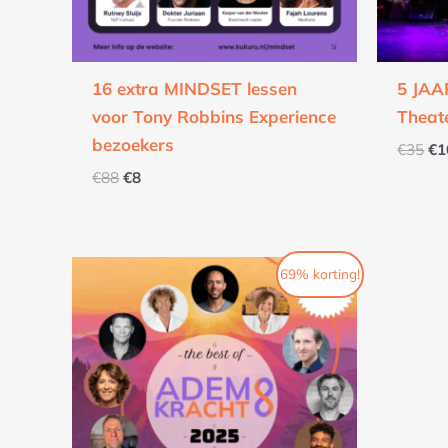
16 extra MINDSET lessen
5 JA
voor Tony Robbins Experience
Theat
bezoekers
€
35
€
1
€
88
€
8
Oorspronkelijke
Huidige
69% korting!
prijs
prijs
was:
is:
€150.
€47.