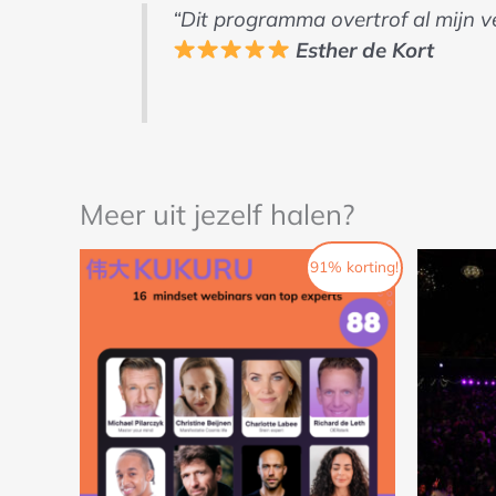
“Dit programma overtrof al mijn ve
Esther de Kort
Meer uit jezelf halen?
Oorspronkelijke
Huidige
Oo
91% korting!
prijs
prijs
pri
was:
is:
wa
€88.
€8.
€3