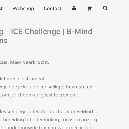
Zoeken
9.
€20.
A
W
t
Webshop
Contact
c
i
c
n
kelijke
ige
g – ICE Challenge | B-Mind –
o
k
ns
u
e
n
l
t
w
cus. Meer veerkracht.
g
a
e
g
et is een instrument.
g
e
er je hoe je kou op een
veilige, bewuste en
e
n
 om je lichaam en geest te trainen.
v
e
 lessen
begeleiden de coaches van
B-Mind
je
n
orbereiding tot ademhaling, focus en nazorg.
s
aar onderbouwde training waarmee je écht