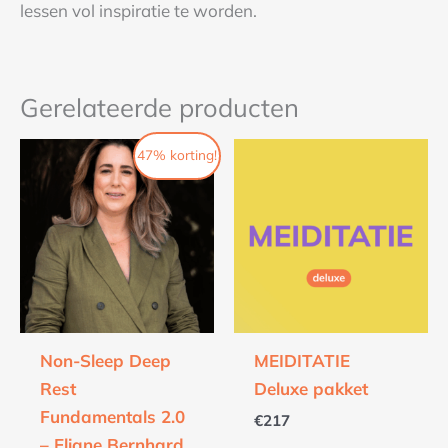
lessen vol inspiratie te worden.
Gerelateerde producten
Oorspronkelijke
Huidige
47% korting!
prijs
prijs
was:
is:
€347.
€185.
Non-Sleep Deep
MEIDITATIE
Rest
Deluxe pakket
Fundamentals 2.0
€
217
– Eliane Bernhard