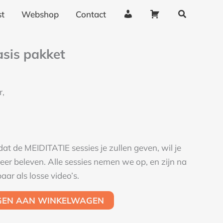
Zoeken
al
A
W
t
Webshop
Contact
c
i
c
n
sis pakket
o
k
u
e
n
l
r,
t
w
g
a
e
g
g
e
at de MEIDITATIE sessies je zullen geven, wil je
e
n
eer beleven. Alle sessies nemen we op, en zijn na
v
ar als losse video’s.
e
n
GEN AAN WINKELWAGEN
s