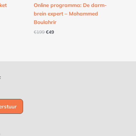
ket
Online programma: De darm-
brein expert – Mohammed
Boulahrir
€
199
€
49
f
e