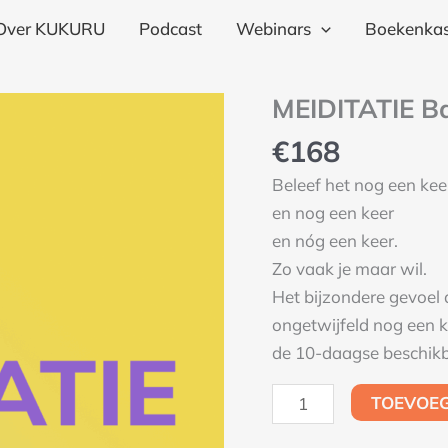
aant
Over KUKURU
Podcast
Webinars
Boekenkas
MEIDITATIE Ba
MEIDITATIE
Basis
€
168
pakket
Beleef het nog een kee
aantal
en nog een keer
en nóg een keer.
Zo vaak je maar wil.
Het bijzondere gevoel d
ongetwijfeld nog een k
de 10-daagse beschikba
TOEVOE