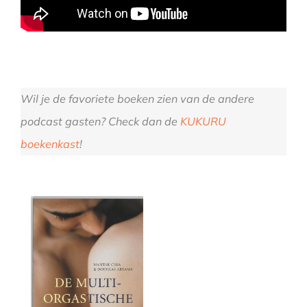
Wil je de favoriete boeken zien van de andere
podcast gasten? Check dan de
KUKURU
boekenkast
!