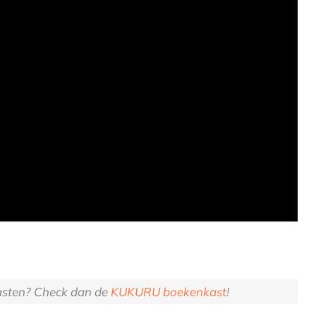
gasten? Check dan de
KUKURU boekenkast
!