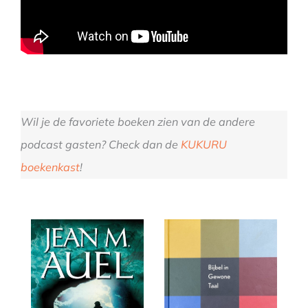
Wil je de favoriete boeken zien van de andere
podcast gasten? Check dan de
KUKURU
boekenkast
!