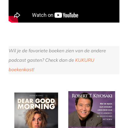
Wil je de favoriete boeken zien van de andere
podcast gasten? Check dan de
KUKURU
boekenkast
!