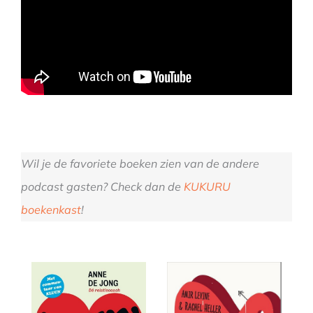
Wil je de favoriete boeken zien van de andere
podcast gasten? Check dan de
KUKURU
boekenkast
!