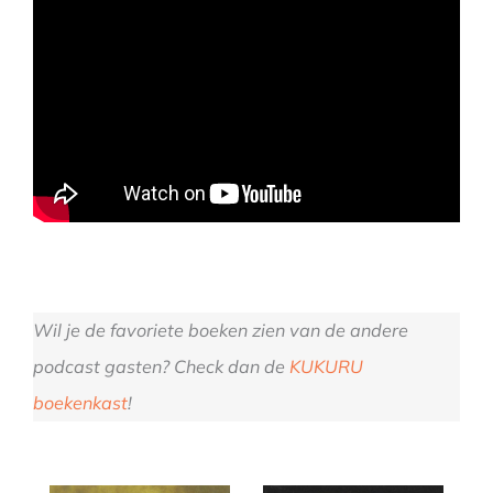
Wil je de favoriete boeken zien van de andere
podcast gasten? Check dan de
KUKURU
boekenkast
!