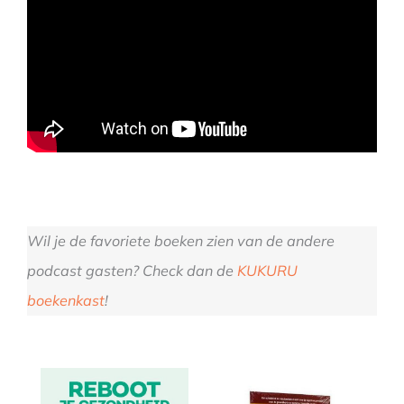
Wil je de favoriete boeken zien van de andere
podcast gasten? Check dan de
KUKURU
boekenkast
!