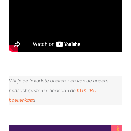
Wil je de favoriete boeken zien van de andere
podcast gasten? Check dan de
KUKURU
boekenkast
!