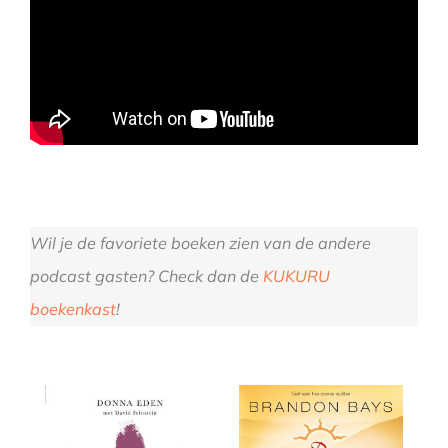
Wil je de favoriete boeken zien van de andere
podcast gasten? Check dan de
KUKURU
boekenkast
!