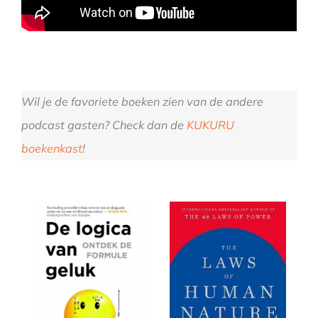
Wil je de favoriete boeken zien van de andere
podcast gasten? Check dan de
KUKURU
boekenkast
!