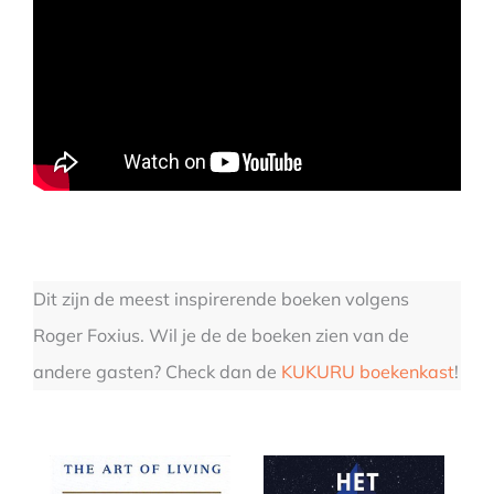
Dit zijn de meest inspirerende boeken volgens
Roger Foxius. Wil je de de boeken zien van de
andere gasten? Check dan de
KUKURU boekenkast
!