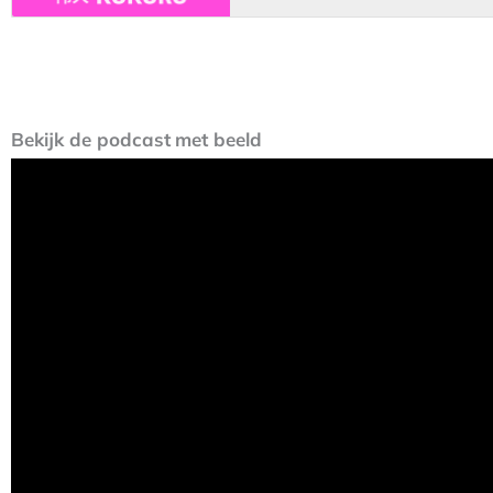
Bekijk
de podcast
met beeld