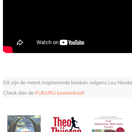
Dit zijn de meest inspirerende boeken volgens Lou Niesta
Check dan de
KUKURU boekenkast
!