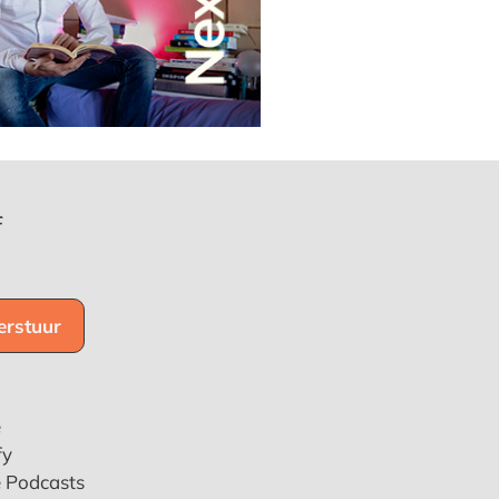
f
e
fy
e Podcasts