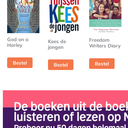
God on a
Freedom
Kees de
Harley
Writers Diary
jongen
Bestel
Bestel
Bestel