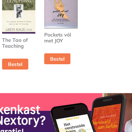
Pockets vól
The Tao of
met JOY
Teaching
Bestel
Bestel