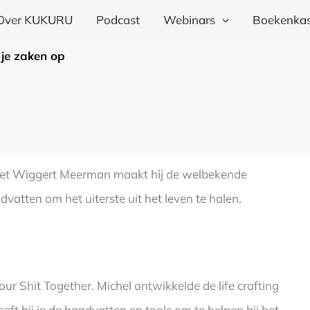
Over KUKURU
Podcast
Webinars
Boekenkas
 je zaken op
met Wiggert Meerman maakt hij de welbekende
ndvatten om het uiterste uit het leven te halen.
our Shit Together. Michel ontwikkelde de life crafting
eft hij je de handvatten en tools om te helpen bij het