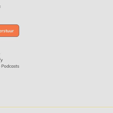
f
e
fy
e Podcasts