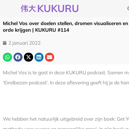
Ga
naar
de
Michel Vos over doelen stellen, dromen visualiseren en
inhoud
orde krijgen | KUKURU #114
2 januari 2022
Michel Vos is te gast in deze KUKURU podcast. Samen 
‘Eindbazen podcast’. In deze aflevering geeft hij je de ha
We hebben het natuurlijk uitgebreid over zijn boek: Get Y
methode voor succes en persoonlijke groei. In zijn boek ge