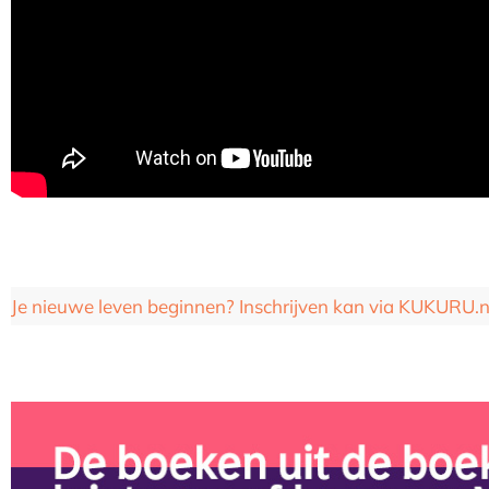
Je nieuwe leven beginnen? Inschrijven kan via KUKURU