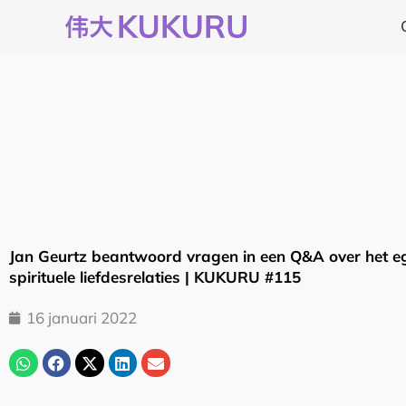
Ga
naar
de
inhoud
Jan Geurtz beantwoord vragen in een Q&A over het e
spirituele liefdesrelaties | KUKURU #115
16 januari 2022