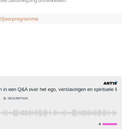
ele zelfafwijzing ontwikkelen.
.nl/Jaarprogramma