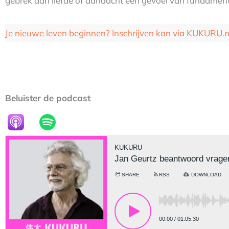
gebrek aan liefde of aandacht een gevoel van fundament
Je nieuwe leven beginnen? Inschrijven kan via KUKURU
Beluister de podcast