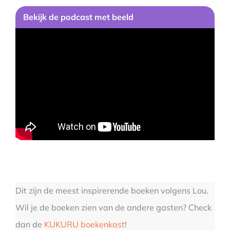
Bekijk
de podcast
met beeld
Dit zijn de meest inspirerende boeken volgens Lou.
Wil je de boeken zien van de andere gasten? Check
dan de
KUKURU boekenkast
!