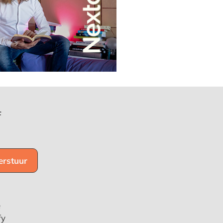
f
e
fy