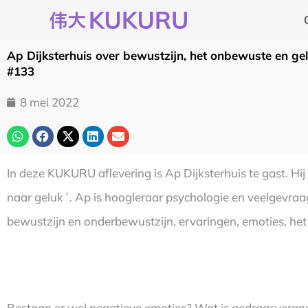
Ga
naar
de
Ap Dijksterhuis over bewustzijn, het onbewuste en g
inhoud
#133
8 mei 2022
In deze KUKURU aflevering is Ap Dijksterhuis te gast. Hi
naar geluk´. Ap is hoogleraar psychologie en veelgevra
bewustzijn en onderbewustzijn, ervaringen, emoties, he
Bestaan er wel negatieve emoties? Wat is gedragsverander