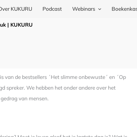
Over KUKURU
Podcast
Webinars
Boekenkas
eluk | KUKURU
j is van de bestsellers ´Het slimme onbewuste´ en ´Op
agd spreker. We hebben het onder andere over het
t gedrag van mensen.
ing? Moet je leven alsof het je laatste dag is? Wat is