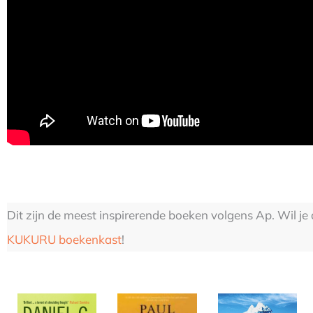
Dit zijn de meest inspirerende boeken volgens Ap. Wil j
KUKURU boekenkast
!