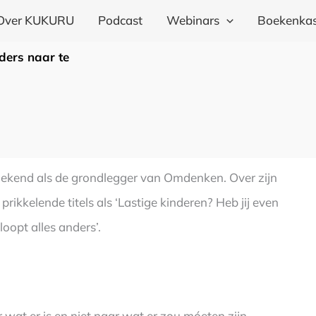
Over KUKURU
Podcast
Webinars
Boekenkas
ders naar te
 Bekend als de grondlegger van Omdenken. Over zijn
rikkelende titels als ‘Lastige kinderen? Heb jij even
loopt alles anders’.
wat er is en niet naar wat er zou móeten zijn.