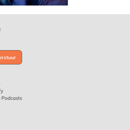
f
e
fy
e Podcasts