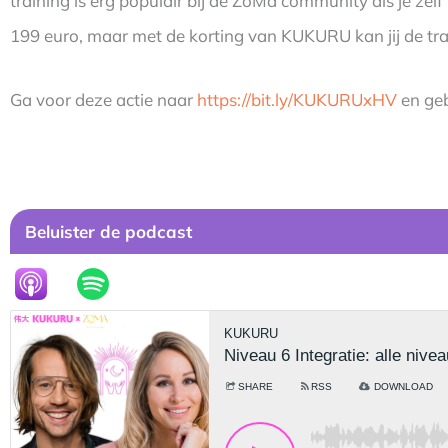
training is erg populair bij de ZoMa community als je zelf
199 euro, maar met de korting van KUKURU kan jij de tra
Ga voor deze actie naar
https://bit.ly/KUKURUxHV
en geb
Beluister de podcast