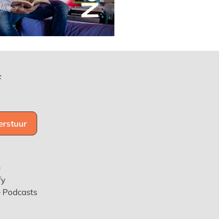
f
e
fy
e Podcasts