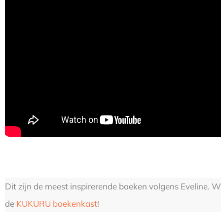
Dit zijn de meest inspirerende boeken volgens Eveline. 
de
KUKURU boekenkast
!