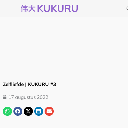
Ga
naar
de
inhoud
Zelfliefde | KUKURU #3
17 augustus 2022