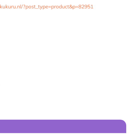
//kukuru.nl/?post_type=product&p=82951