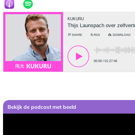
Bekijk
de podcast
met beeld