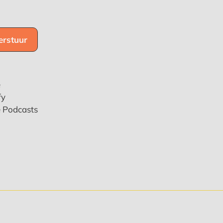
e
fy
e Podcasts