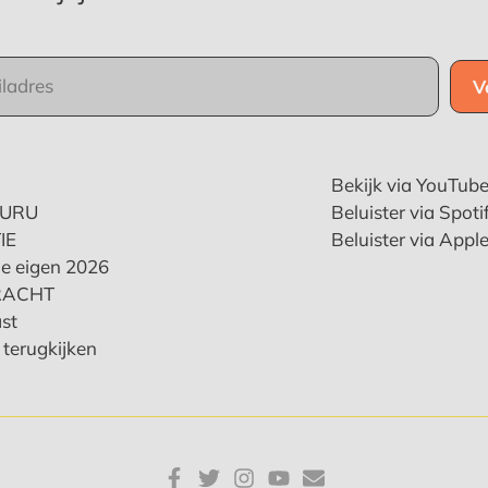
Bekijk via YouTub
KURU
Beluister via Spoti
IE
Beluister via Appl
e eigen 2026
RACHT
st
terugkijken