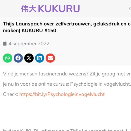
Ga
naar
de
Thijs Launspach over zelfvertrouwen, geluksdruk en c
inhoud
maken| KUKURU #150
4 september 2022
Vind je mensen fascinerende wezens? Zit je graag met vr
je nu in voor de online cursus: Psychologie in vogelvlucht
Check:
https://bit.ly/Psychologieinvogelvlucht
In deze KUKURU aflevering is Thijs Launspach te gast. Hij