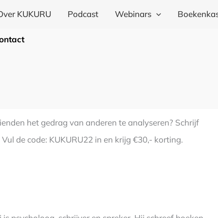
Over KUKURU
Podcast
Webinars
Boekenkas
ontact
ienden het gedrag van anderen te analyseren? Schrijf
. Vul de code: KUKURU22 in en krijg €30,- korting.
 is psycholoog, schrijver en spreker. Hij schreef boeken