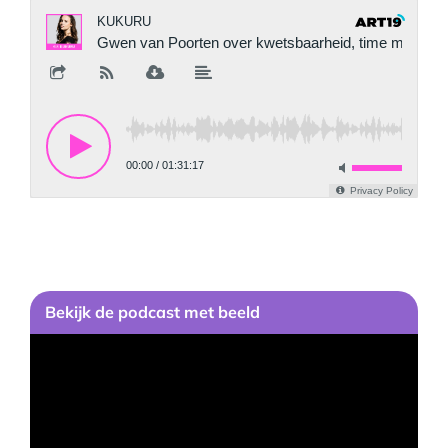
Bekijk
de podcast
met beeld