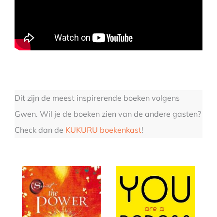
Dit zijn de meest inspirerende boeken volgens
Gwen. Wil je de boeken zien van de andere gasten?
Check dan de
KUKURU boekenkast
!