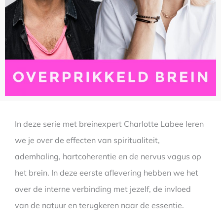
In deze serie met breinexpert Charlotte Labee leren
we je over de effecten van spiritualiteit,
ademhaling, hartcoherentie en de nervus vagus op
het brein. In deze eerste aflevering hebben we het
over de interne verbinding met jezelf, de invloed
van de natuur en terugkeren naar de essentie.