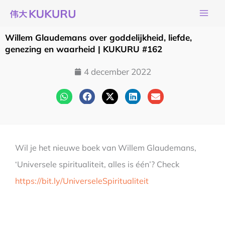
Ga
naar
de
Willem Glaudemans over goddelijkheid, liefde,
inhoud
genezing en waarheid | KUKURU #162
4 december 2022
Wil je het nieuwe boek van Willem Glaudemans,
‘Universele spiritualiteit, alles is één’? Check
https://bit.ly/UniverseleSpiritualiteit