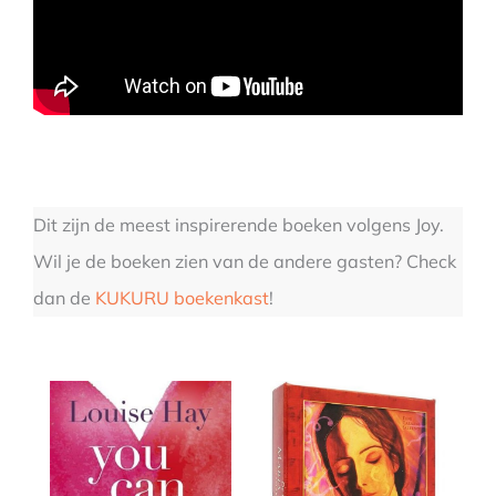
Dit zijn de meest inspirerende boeken volgens Joy.
Wil je de boeken zien van de andere gasten? Check
dan de
KUKURU boekenkast
!