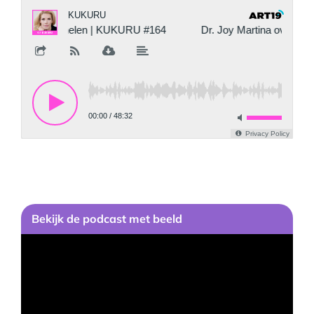
Bekijk
de podcast
met beeld