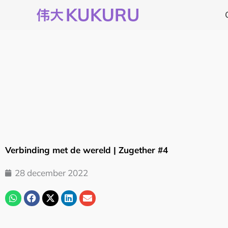
Ga
naar
de
inhoud
Verbinding met de wereld | Zugether #4
28 december 2022