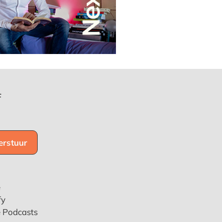
f
e
fy
e Podcasts