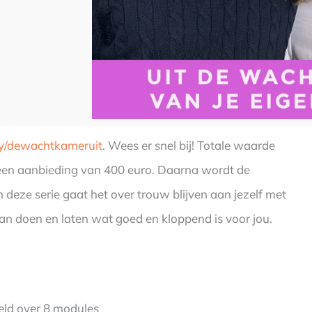
t.ly/dewachtkameruit
. Wees er snel bij! Totale waarde
ei een aanbieding van 400 euro. Daarna wordt de
n deze serie gaat het over trouw blijven aan jezelf met
gaan doen en laten wat goed en kloppend is voor jou.
eeld over 8 modules