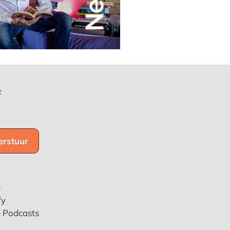
f
e
fy
e Podcasts