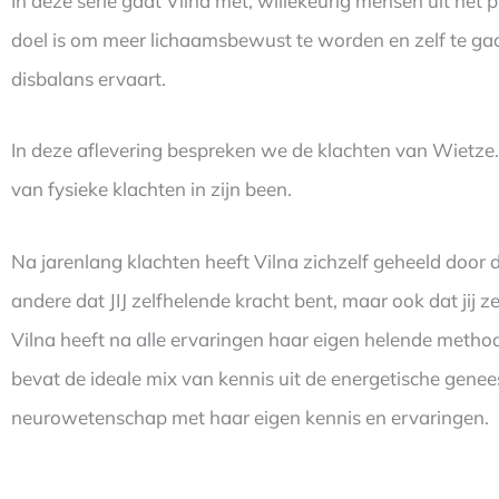
In deze serie gaat Vilna met, willekeurig mensen uit het p
doel is om meer lichaamsbewust te worden en zelf te gaan
disbalans ervaart.
In deze aflevering bespreken we de klachten van Wietze. Z
van fysieke klachten in zijn been.
Na jarenlang klachten heeft Vilna zichzelf geheeld door 
andere dat JIJ zelfhelende kracht bent, maar ook dat jij 
Vilna heeft na alle ervaringen haar eigen helende meth
bevat de ideale mix van kennis uit de energetische genee
neurowetenschap met haar eigen kennis en ervaringen.