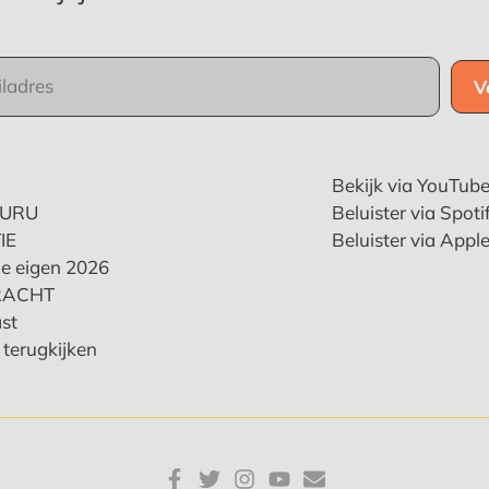
Bekijk via YouTub
KURU
Beluister via Spoti
IE
Beluister via Appl
e eigen 2026
RACHT
st
terugkijken