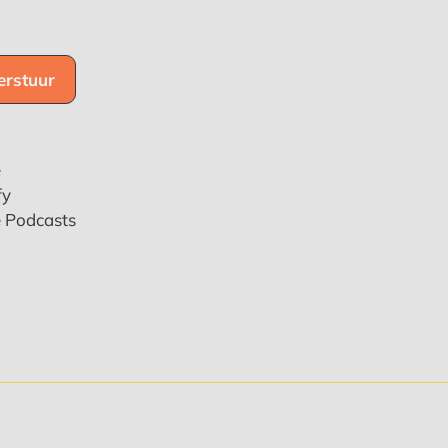
e
fy
e Podcasts