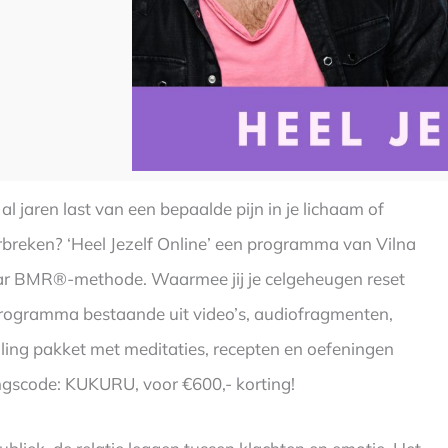
j al jaren last van een bepaalde pijn in je lichaam of
oorbreken? ‘Heel Jezelf Online’ een programma van Vilna
aar BMR®-methode. Waarmee jij je celgeheugen reset
programma bestaande uit video’s, audiofragmenten,
ing pakket met meditaties, recepten en oefeningen
ingscode: KUKURU, voor €600,- korting!