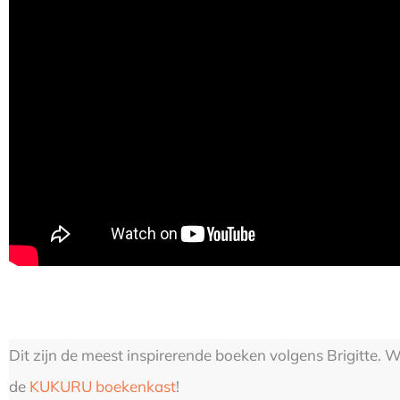
Dit zijn de meest inspirerende boeken volgens Brigitte. 
de
KUKURU boekenkast
!