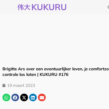
Ga
naar
de
inhoud
Brigitte Ars over een avontuurlijker leven, je comfortz
controle los laten | KUKURU #176
19 maart 2023