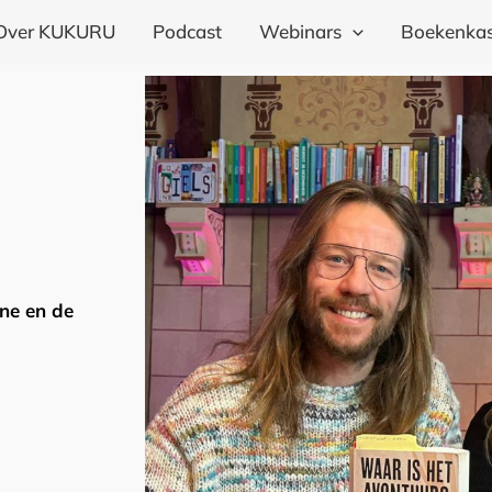
Over KUKURU
Podcast
Webinars
Boekenkas
one en de