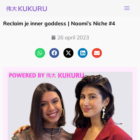
Ga
naar
de
Reclaim je inner goddess | Naomi’s Niche #4
inhoud
26 april 2023