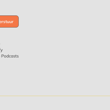
e
fy
e Podcasts