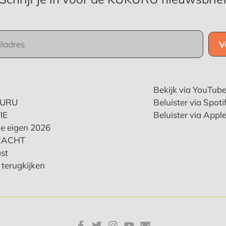
Bekijk via YouTub
KURU
Beluister via Spoti
IE
Beluister via Appl
e eigen 2026
RACHT
st
terugkijken