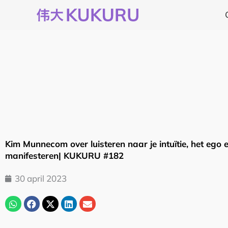
Ga
naar
de
inhoud
Kim Munnecom over luisteren naar je intuïtie, het ego 
manifesteren| KUKURU #182
30 april 2023