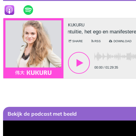
Bekijk
de podcast
met beeld