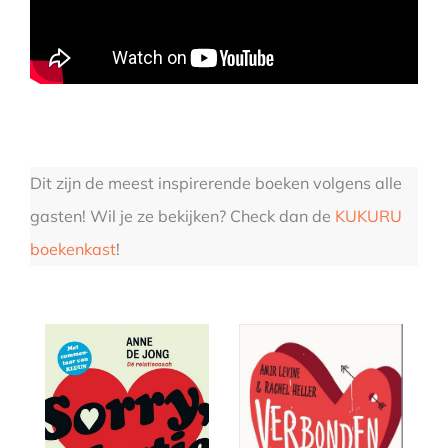
Dit zijn de meest inspirerende boeken volgens alle
gasten! Wil je ze bekijken? Check dan de
KUKURU
boekenkast
!