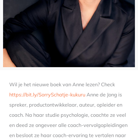
Wil je het nieuwe boek van Anne lezen? Check
https://bit.ly/SorrySchatje-kukuru
Anne de Jong is
spreker, productontwikkelaar, auteur, opleider en
coach. Na haar studie psychologie, coachte ze veel
en deed ze ongeveer alle coach-vervolgopleidingen
en besloot ze haar coach-ervaring te vertalen naar