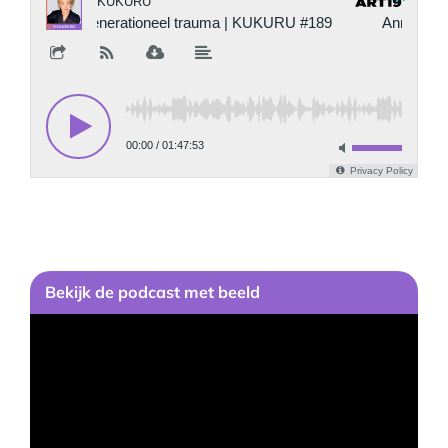
Bekijk
de podcast
met beeld