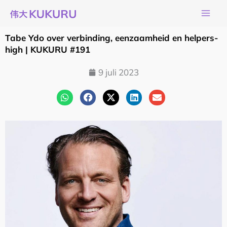
Ga
naar
de
Tabe Ydo over verbinding, eenzaamheid en helpers-
inhoud
high | KUKURU #191
9 juli 2023