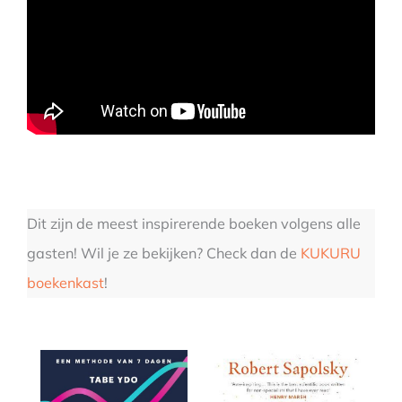
Dit zijn de meest inspirerende boeken volgens alle
gasten! Wil je ze bekijken? Check dan de
KUKURU
boekenkast
!