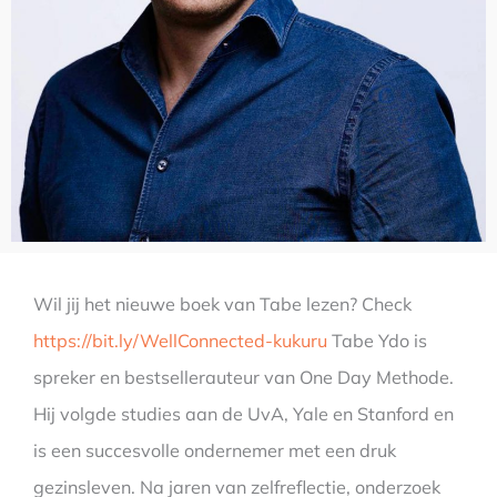
Wil jij het nieuwe boek van Tabe lezen? Check
https://bit.ly/WellConnected-kukuru
Tabe Ydo is
spreker en bestsellerauteur van One Day Methode.
Hij volgde studies aan de UvA, Yale en Stanford en
is een succesvolle ondernemer met een druk
gezinsleven. Na jaren van zelfreflectie, onderzoek